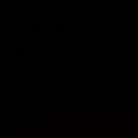
Kontakt
E-Mail: kontakt@marthakottwitz.de
Instagram: martha_kottwitz
Facebook: www.facebook.de/marthakottwitz